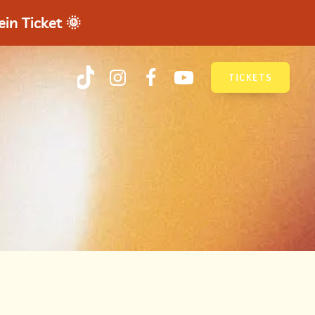
in Ticket 🌞
TICKETS