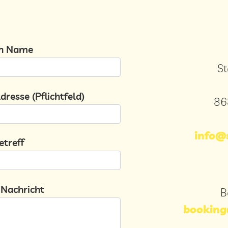
Bitte lasse dieses Feld leer.
n Name
S
resse (Pflichtfeld)
86
info@s
etreff
 Nachricht
B
booking