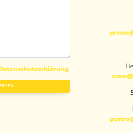
presse@
He
Datenschutzerklärung
.
crew@s
Bitte lasse dieses Feld leer.
gastro@