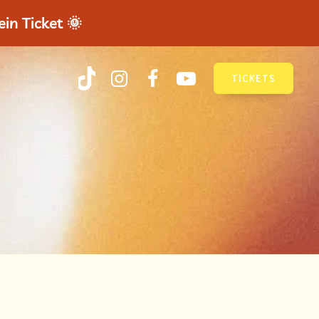
in Ticket 🌞
TICKETS