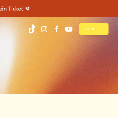
in Ticket 🌞
TICKETS