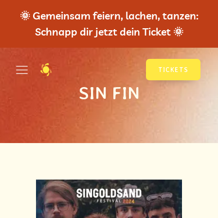
🌞 Gemeinsam feiern, lachen, tanzen:
Schnapp dir jetzt dein Ticket 🌞
TICKETS
SIN FIN