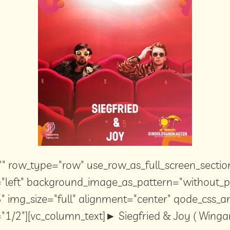
" row_type="row" use_row_as_full_screen_sectio
="left" background_image_as_pattern="without_p
 img_size="full" alignment="center" qode_css_
"1/2"][vc_column_text]► Siegfried & Joy ( Wingar