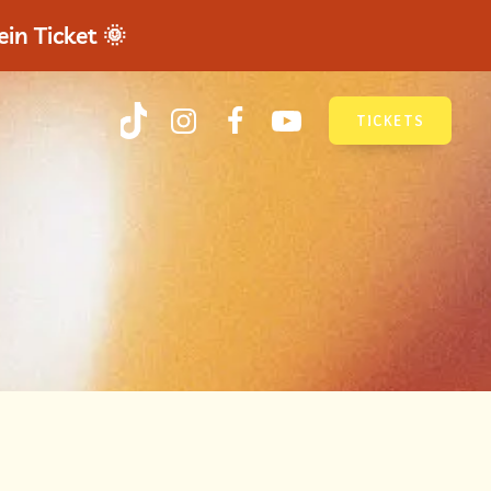
in Ticket 🌞
TICKETS