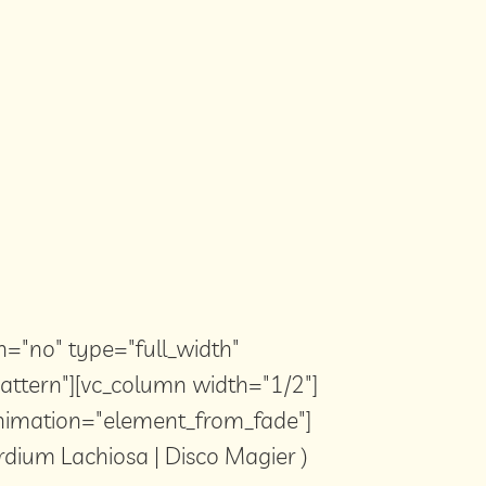
n="no" type="full_width"
attern"][vc_column width="1/2"]
animation="element_from_fade"]
dium Lachiosa | Disco Magier )