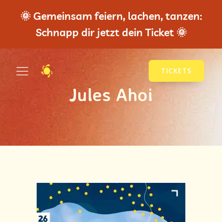
🌞 Gemeinsam feiern, lachen, tanzen:
Schnapp dir jetzt dein Ticket 🌞
TICKETS
Jules Ahoi