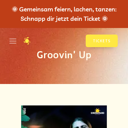
🌞 Gemeinsam feiern, lachen, tanzen:
Schnapp dir jetzt dein Ticket 🌞
TICKETS
Groovin' Up