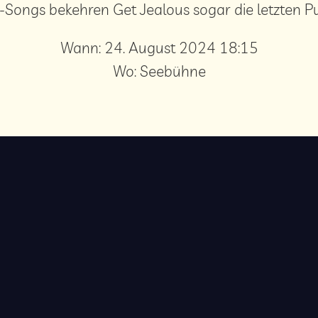
Songs bekehren Get Jealous sogar die letzten P
Wann:
24. August 2024 18:15
Wo:
Seebühne