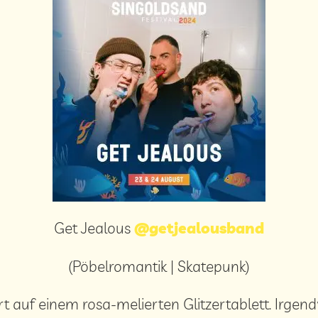
Get Jealous
@getjealousband
(Pöbelromantik | Skatepunk)
rt auf einem rosa-melierten Glitzertablett. Irge