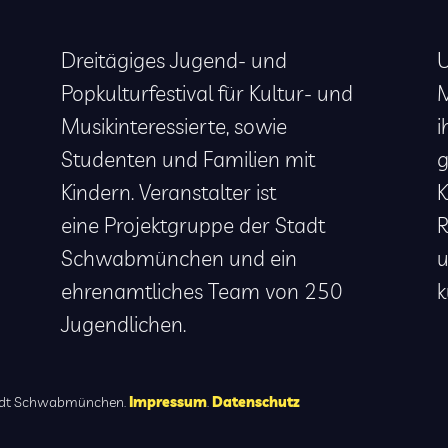
Dreitägiges Jugend- und
U
Popkulturfestival für Kultur- und
M
Musikinteressierte, sowie
i
Studenten und Familien mit
g
Kindern. Veranstalter ist
K
eine Projektgruppe der Stadt
R
Schwabmünchen und ein
ehrenamtliches Team von 250
k
Jugendlichen.
Stadt Schwabmünchen.
Impressum
.
Datenschutz