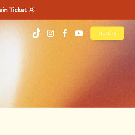
in Ticket 🌞
TICKETS