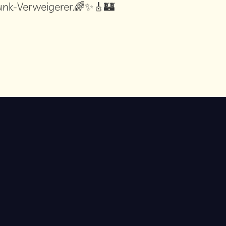
unk-Verweigerer.🌈✨🎸🏰