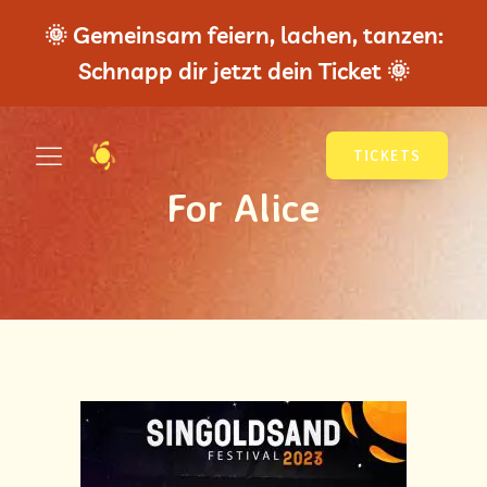
🌞 Gemeinsam feiern, lachen, tanzen:
Schnapp dir jetzt dein Ticket 🌞
TICKETS
For Alice