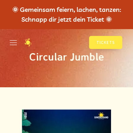
🌞 Gemeinsam feiern, lachen, tanzen:
Schnapp dir jetzt dein Ticket 🌞
TICKETS
Circular Jumble