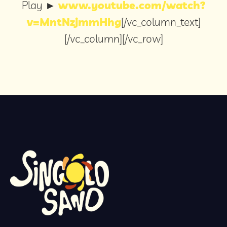
Play ►
www.youtube.com/watch?
v=MntNzjmmHhg
[/vc_column_text]
[/vc_column][/vc_row]